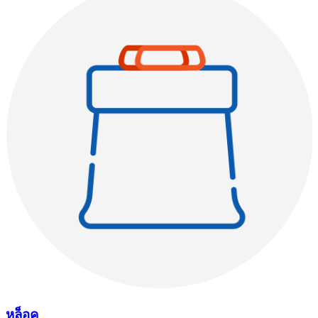
หูล็อค