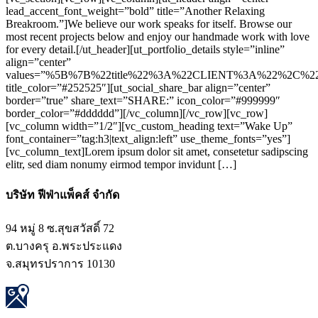
lead_accent_font_weight=”bold” title=”Another Relaxing
Breakroom.”]We believe our work speaks for itself. Browse our
most recent projects below and enjoy our handmade work with love
for every detail.[/ut_header][ut_portfolio_details style=”inline”
align=”center”
values=”%5B%7B%22title%22%3A%22CLIENT%3A%22%2C%22
title_color=”#252525″][ut_social_share_bar align=”center”
border=”true” share_text=”SHARE:” icon_color=”#999999″
border_color=”#dddddd”][/vc_column][/vc_row][vc_row]
[vc_column width=”1/2″][vc_custom_heading text=”Wake Up”
font_container=”tag:h3|text_align:left” use_theme_fonts=”yes”]
[vc_column_text]Lorem ipsum dolor sit amet, consetetur sadipscing
elitr, sed diam nonumy eirmod tempor invidunt […]
บริษัท ฟีฟ่าแพ็คส์ จำกัด
94 หมู่ 8 ซ.สุขสวัสดิ์ 72
ต.บางครุ อ.พระประแดง
จ.สมุทรปราการ 10130