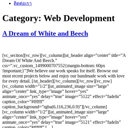
ติดต่อเรา
Category:
Web Development
A Dream of White and Beech
[vc_section][vc_row][vc_column][ut_header align=”center” title=”A
Dream Of White And Beech.”
css=”.vc_custom_1499000707552{margin-bottom: 60px
!important;}”]We believe our work speaks for itself. Browse our
most recent projects below and enjoy our handmade work with love
for every detail. [/ut_header][/vc_column][/vc_row][vc_row]
[vc_column width=”1/2″][ut_animated_image size=”large”
align=”center” link_type=”image” hover=”yes”
animate_once=”yes” delay=”true” image=”5122″ effect=”fadeIn”
caption_color=”#ffffff”
caption_background=”rgba(6,116,236,0.9)”][/vc_column]
[vc_column width=”1/2″][ut_animated_image size=”large”
align=”center” link_type=”image” hover=”yes”
animate_once=”yes” delay=”true” image=”5121″ effect=”fadeIn”
caption_color=”#ffffff” […]