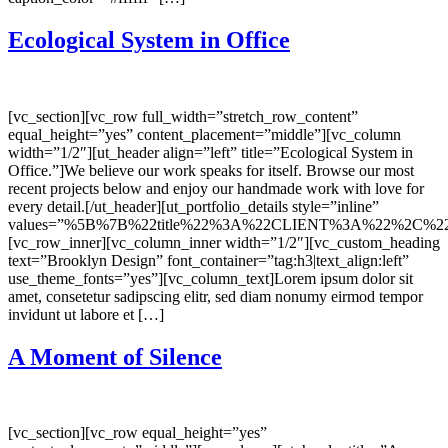
Ecological System in Office
[vc_section][vc_row full_width=”stretch_row_content”
equal_height=”yes” content_placement=”middle”][vc_column
width=”1/2″][ut_header align=”left” title=”Ecological System in
Office.”]We believe our work speaks for itself. Browse our most
recent projects below and enjoy our handmade work with love for
every detail.[/ut_header][ut_portfolio_details style=”inline”
values=”%5B%7B%22title%22%3A%22CLIENT%3A%22%2C%22
[vc_row_inner][vc_column_inner width=”1/2″][vc_custom_heading
text=”Brooklyn Design” font_container=”tag:h3|text_align:left”
use_theme_fonts=”yes”][vc_column_text]Lorem ipsum dolor sit
amet, consetetur sadipscing elitr, sed diam nonumy eirmod tempor
invidunt ut labore et […]
A Moment of Silence
[vc_section][vc_row equal_height=”yes”