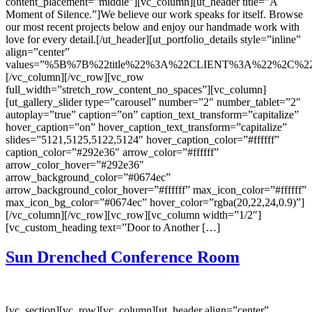
content_placement=”middle”][vc_column][ut_header title=”A
Moment of Silence.”]We believe our work speaks for itself. Browse
our most recent projects below and enjoy our handmade work with
love for every detail.[/ut_header][ut_portfolio_details style=”inline”
align=”center”
values=”%5B%7B%22title%22%3A%22CLIENT%3A%22%2C%22
[/vc_column][/vc_row][vc_row
full_width=”stretch_row_content_no_spaces”][vc_column]
[ut_gallery_slider type=”carousel” number=”2″ number_tablet=”2″
autoplay=”true” caption=”on” caption_text_transform=”capitalize”
hover_caption=”on” hover_caption_text_transform=”capitalize”
slides=”5121,5125,5122,5124″ hover_caption_color=”#ffffff”
caption_color=”#292e36″ arrow_color=”#ffffff”
arrow_color_hover=”#292e36″
arrow_background_color=”#0674ec”
arrow_background_color_hover=”#ffffff” max_icon_color=”#ffffff”
max_icon_bg_color=”#0674ec” hover_color=”rgba(20,22,24,0.9)”]
[/vc_column][/vc_row][vc_row][vc_column width=”1/2″]
[vc_custom_heading text=”Door to Another […]
Sun Drenched Conference Room
[vc_section][vc_row][vc_column][ut_header align=”center”